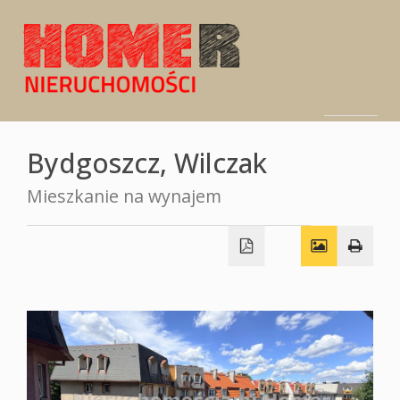
Strona
Bydgoszcz,
Wilczak
Mieszkanie na wynajem
O
główna
Oferty
firmie
Zgłoszen
Kontakt