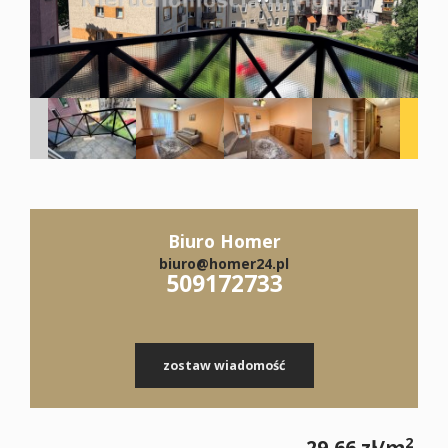
Biuro Homer
biuro@homer24.pl
509172733
zostaw wiadomość
2
29,66 zł/m