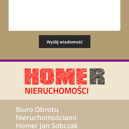
Biuro Obrotu
Nieruchomościami
Homer Jan Sobczak