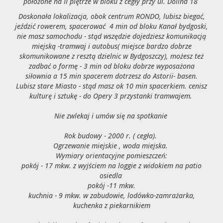
położone na II piętrze w bloku z cegły przy ul. Dolina 18
Doskonała lokalizacja, obok centrum RONDO, lubisz biegać,
jeździć rowerem, spacerować 4 min od bloku Kanał bydgoski,
nie masz samochodu - stąd wszędzie dojedziesz komunikacją
miejską -tramwaj i autobus( miejsce bardzo dobrze
skomunikowane z resztą dzielnic w Bydgoszczy), możesz też
zadbać o formę - 3 min od bloku dobrze wyposażona
siłownia a 15 min spacerem dotrzesz do Astorii- basen.
Lubisz stare Miasto - stąd masz ok 10 min spacerkiem. cenisz
kulturę i sztukę - do Opery 3 przystanki tramwajem.
Nie zwlekaj i umów się na
spotkanie
Rok budowy - 2000 r. ( cegła).
Ogrzewanie miejskie , woda miejska.
Wymiary orientacyjne pomieszczeń:
pokój - 17 mkw. z wyjściem na loggie z widokiem na patio
osiedla
pokój -11 mkw.
kuchnia - 9 mkw. w zabudowie, lodówko-zamrażarka,
kuchenka z piekarnikiem