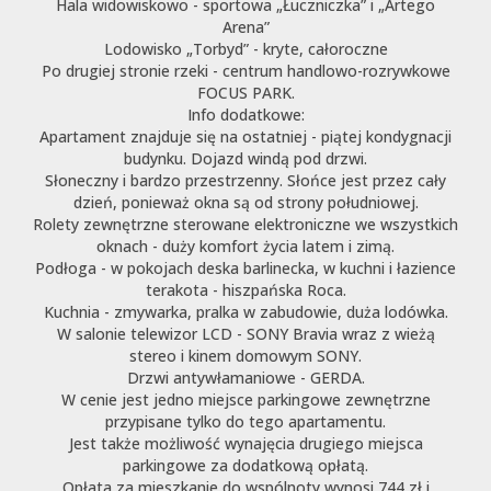
Hala widowiskowo - sportowa „Łuczniczka” i „Artego
Arena”
Lodowisko „Torbyd” - kryte, całoroczne
Po drugiej stronie rzeki - centrum handlowo-rozrywkowe
FOCUS PARK.
Info dodatkowe:
Apartament znajduje się na ostatniej - piątej kondygnacji
budynku. Dojazd windą pod drzwi.
Słoneczny i bardzo przestrzenny. Słońce jest przez cały
dzień, ponieważ okna są od strony południowej.
Rolety zewnętrzne sterowane elektroniczne we wszystkich
oknach - duży komfort życia latem i zimą.
Podłoga - w pokojach deska barlinecka, w kuchni i łazience
terakota - hiszpańska Roca.
Kuchnia - zmywarka, pralka w zabudowie, duża lodówka.
W salonie telewizor LCD - SONY Bravia wraz z wieżą
stereo i kinem domowym SONY.
Drzwi antywłamaniowe - GERDA.
W cenie jest jedno miejsce parkingowe zewnętrzne
przypisane tylko do tego apartamentu.
Jest także możliwość wynajęcia drugiego miejsca
parkingowe za dodatkową opłatą.
Opłata za mieszkanie do wspólnoty wynosi 744 zł i