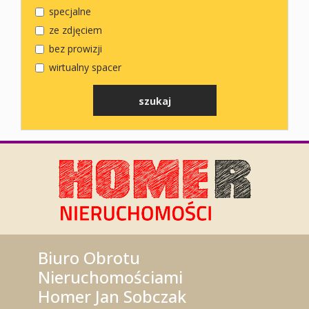
specjalne
ze zdjęciem
bez prowizji
wirtualny spacer
Biuro Obrotu
Nieruchomościami
Homer Jan Sobczak