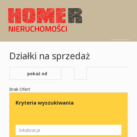
Strona
Działki na sprzedaż
O
główna
pokaż od
najnowszych
Brak Ofert
Oferty
firmie
Kryteria wyszukiwania
Zgłoszen
Kontakt